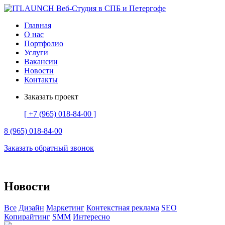
Skip
to
Главная
content
О нас
Портфолио
Услуги
Вакансии
Новости
Контакты
Заказать проект
[ +7 (965) 018-84-00 ]
8 (965) 018-84-00
Заказать обратный звонок
Новости
Все
Дизайн
Маркетинг
Контекстная реклама
SEO
Копирайтинг
SMM
Интересно