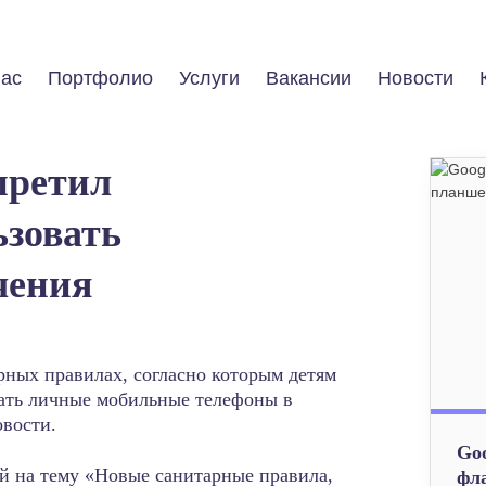
нас
Портфолио
Услуги
Вакансии
Новости
претил
зовать
чения
рных правилах, согласно которым детям
вать личные мобильные телефоны в
овости.
Goo
й на тему «Новые санитарные правила,
фла