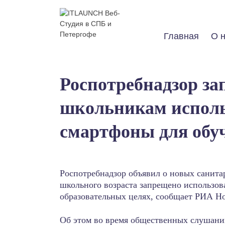
Skip
to
content
Главная
О 
Роспотребнадзор за
школьникам исполь
смартфоны для обу
Роспотребнадзор объявил о новых санита
школьного возраста запрещено использо
образовательных целях, сообщает РИА Н
Об этом во время общественных слушани